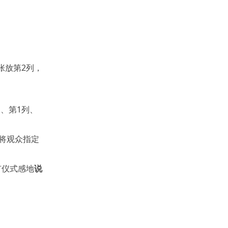
张放第2列，
列、第1列、
须将观众指定
有仪式感地
说