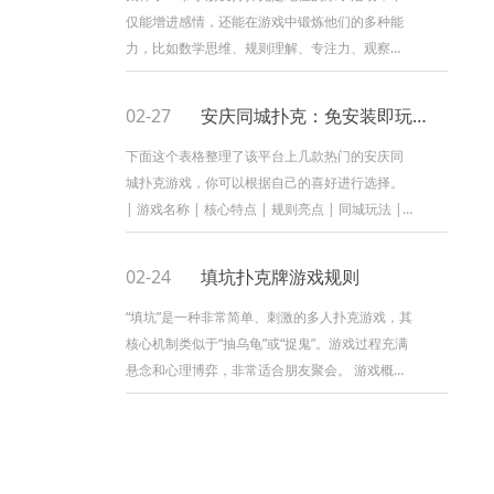
仅能增进感情，还能在游戏中锻炼他们的多种能
力，比如数学思维、规则理解、专注力、观察力
和抗挫折能力。 根据小朋友的年龄和理解能力，
我为您推荐几个由易到难的扑克游...
02-27
安庆同城扑克：免安装即玩，同城牌友随时开局
下面这个表格整理了该平台上几款热门的安庆同
城扑克游戏，你可以根据自己的喜好进行选择。
| 游戏名称 | 核心特点 | 规则亮点 | 同城玩法 |
| :-- | :-- | : | : | | 宿松同...
02-24
填坑扑克牌游戏规则
“填坑”是一种非常简单、刺激的多人扑克游戏，其
核心机制类似于“抽乌龟”或“捉鬼”。游戏过程充满
悬念和心理博弈，非常适合朋友聚会。 游戏概述
* 玩家人数：3-8人，4-6人最佳。 * 游戏目标：
想尽办...