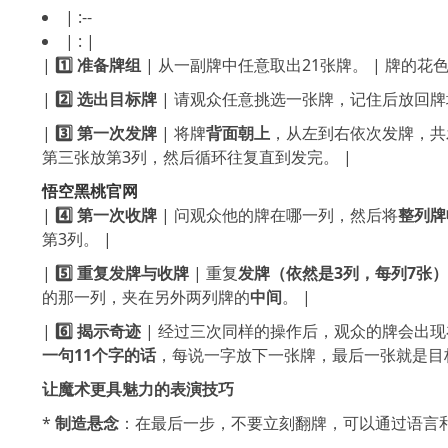
| :--
| : |
|
1️⃣ 准备牌组
| 从一副牌中任意取出21张牌。 | 牌的花
|
2️⃣ 选出目标牌
| 请观众任意挑选一张牌，记住后放回牌堆
|
3️⃣ 第一次发牌
| 将牌
背面朝上
，从左到右依次发牌，共发
第三张放第3列，然后循环往复直到发完。 |
悟空黑桃官网
|
4️⃣ 第一次收牌
| 问观众他的牌在哪一列，然后将
整列牌
第3列。 |
|
5️⃣ 重复发牌与收牌
| 重复
发牌（依然是3列，每列7张）→
的那一列，夹在另外两列牌的
中间
。 |
|
6️⃣ 揭示奇迹
| 经过三次同样的操作后，观众的牌会出现
一句11个字的话
，每说一字放下一张牌，最后一张就是目标
让魔术更具魅力的表演技巧
*
制造悬念
：在最后一步，不要立刻翻牌，可以通过语言