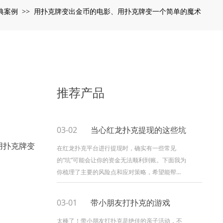
典案例
用扑克牌变出金币的电影、用扑克牌变一个简单的魔术
>>
推荐产品
03-02
当心红龙扑克提现的这些坑
用扑克牌变
在红龙扑克平台进行提现时，确实有一些常见
的“坑”可能会让你的资金无法顺利到账。下面我为
你梳理了主要的风险点和应对策略，希望能帮助
你更好地保护自己的资金。 > 重要提示： 以下部
分信息来源于网络上...
03-01
带小朋友打扑克的游戏
太棒了！带小朋友打扑克是绝佳的亲子活动，不