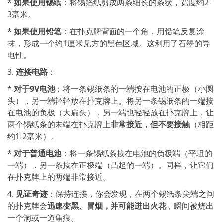
*
如果使用锡纸
：将锡箔纸剪成两条细长的条状，宽度约2-
3毫米。
*
如果使用铅笔
：在扑克牌背面的一个角，用铅笔反复涂
抹，形成一个约1厘米见方的黑色区域。这利用了石墨的导
电性。
3.
连接电路
：
*
对于9V电池
：将一条锡纸条的一端按在电池的正极（小圆
头），另一端轻轻放在扑克牌上。将另一条锡纸条的一端按
在电池的负极（大扁头），另一端也轻轻放在扑克牌上，让
两个锡纸条的末端在扑克牌上
非常接近，但不要接触
（相距
约1-2毫米）。
*
对于普通电池
：将一条锡纸条按在电池的负极端（平坦的
一端），另一条按在正极端（凸起的一端）。同样，让它们
在扑克牌上的两端非常接近。
4.
见证奇迹
：保持连接，你会发现，在两个锡纸条尖端之间
的扑克牌会
迅速变黑、冒烟，并可能迸出火花
，瞬间被烧出
一个洞或一道焦痕。