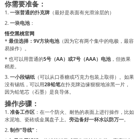
你需要准备：
1.
一张普通的扑克牌
（最好是表面有光滑涂层的）
2.
一块电池
：
悟空黑桃官网
*
最佳选择：9V方块电池
（因为它有两个集中的电极，最容
易操作）。
* 也可以用普通的
5号（AA）或7号（AAA）电池
，但效果
稍差。
3.
一小段锡纸
（可以从口香糖或巧克力包装上取得）。如果
没有锡纸，可以用
2B铅笔
在扑克牌边缘狠狠地涂黑一片，
因为铅笔芯（石墨）是良导体。
操作步骤：
1.
准备工作区
：在一个防火、耐热的表面上进行操作，比如
水泥地、瓷砖或金属盘子上。
旁边备好一杯水以防万一
。
2.
制作“导线”
：