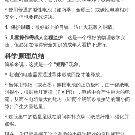
* 使用普通的碱性电池（如南孚、金霸王）或碳性电池相对
安全，但也要速战速决。
4.
️ 保护眼睛
：最好戴上护目镜，防止火花溅入眼睛。
5.
儿童操作需成人全程监护
：这是一个很好的物理教学实
验，但必须在懂得安全知识的成年人看护下进行。
科学原理总结
简单来说，这就是一个
“短路”
现象。
* 电池的电能需要通过导体形成回路才能释放。
* 当你用锡纸（或石墨）连接电池的正负极时，由于锡纸电
阻很小，根据焦耳定律（P = I²R），电路中会产生巨大的电
流，从而在电阻最大的地方（即两个锡纸条最接近的细小间
隙）产生大量热量。
* 这股集中的热量足以在瞬间将扑克牌（纸质纤维）碳化并
点燃。
现在，你已經掌握了这个有趣的小科学把戏的原理和玩法，