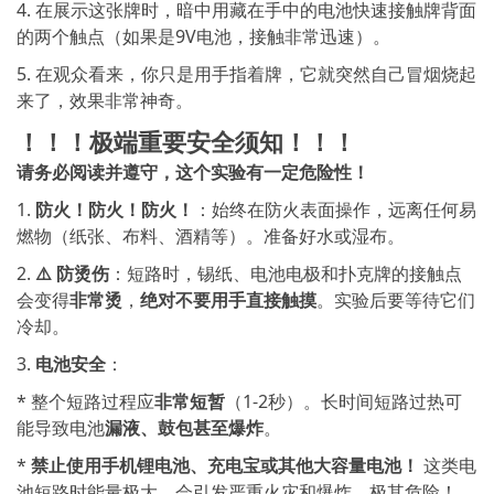
4. 在展示这张牌时，暗中用藏在手中的电池快速接触牌背面
的两个触点（如果是9V电池，接触非常迅速）。
5. 在观众看来，你只是用手指着牌，它就突然自己冒烟烧起
来了，效果非常神奇。
！！！极端重要安全须知！！！
请务必阅读并遵守，这个实验有一定危险性！
1.
防火！防火！防火！
：始终在防火表面操作，远离任何易
燃物（纸张、布料、酒精等）。准备好水或湿布。
2.
⚠️ 防烫伤
：短路时，锡纸、电池电极和扑克牌的接触点
会变得
非常烫
，
绝对不要用手直接触摸
。实验后要等待它们
冷却。
3.
电池安全
：
* 整个短路过程应
非常短暂
（1-2秒）。长时间短路过热可
能导致电池
漏液、鼓包甚至爆炸
。
*
禁止使用手机锂电池、充电宝或其他大容量电池！
这类电
池短路时能量极大，会引发严重火灾和爆炸，极其危险！