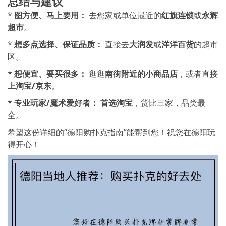
总结与建议
*
图方便、马上要用：
去您家或单位最近的
红旗连锁
或
永辉
超市
。
*
想多点选择、保证品质：
直接去
大润发
或
洋洋百货
的超市
区。
*
想便宜、要买很多：
逛逛
南街附近的小商品店
，或者直接
上淘宝/京东
。
*
专业玩家/魔术爱好者：
首选淘宝
，货比三家，品类最
全。
希望这份详细的“德阳购扑克指南”能帮到您！祝您在德阳玩
得开心！