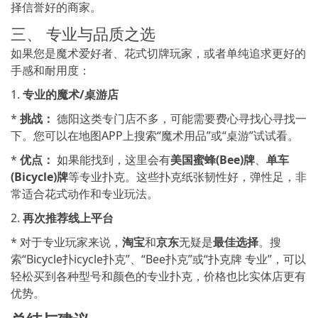
择信誉好的商家。
三、 专业与品质之选
如果您是魔术爱好者、花式切牌玩家，或者单纯追求更好的
手感和耐用度：
1.
专业的魔术/桌游店
*
挑战：
德阳这类专门店不多，可能需要费心寻找心寻找一
下。您可以在地图APP上搜索“魔术用品”或“桌游”试试看。
*
优点：
如果能找到，这里会有
美国蜜蜂(Bee)牌
、
单车
(Bicycle)牌
等专业扑克。这些扑克纸张韧性好，弹性足，非
常适合花式动作和专业玩法。
2.
再次推荐线上平台
* 对于专业玩家来说，
淘宝
和
京东
无疑是
最佳选择
。搜
索“Bicycle扑icycle扑克”、“Bee扑克”或“扑克牌 专业”，可以
轻松买到各种型号和颜色的专业扑克，价格也比实体店更有
优势。