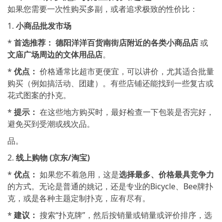
如果您需要一次性购买多副，或者追求极致的性价比：
1.
小商品批发市场
*
首选推荐：
德阳洋洋百货南街店附近的各类小商品店
或
文庙广场周边的文体用品店
。
*
优点：
价格通常比超市更便宜，可以讲价，尤其适合批量
购买（例如搞活动、团建）。有些店铺还能找到一些复古或
花式图案的扑克。
*
提示：
在这些地方购买时，最好检查一下包装是否完好，
避免买到受潮或残次品。
品。
2.
线上购物 (京东/淘宝)
*
优点：
如果您不着急用，这是
选择最多、价格最具竞争力
的方式。无论是普通的姚记，还是专业的Bicycle、Bee牌扑
克，或是各种主题定制扑克，应有尽有。
*
建议：
搜索“扑克牌”，然后按销量或销量或评价排序，选