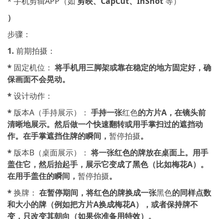
* 手机剪辑APP（如
剪映、CapCut、InShot
等）
）
步骤：
1.
前期拍摄：
*
固定机位：
将手机用三脚架或靠在稳定的地方固定好，确
保画面不会晃动。
*
设计动作：
*
版本A（手持展示）：
手持一张
红色
的方片A，在镜头前
清晰地展示。然后做一个快速翻转或用手掌扫过的遮挡动
作。在手掌遮挡住牌的瞬间，
暂停拍摄
。
*
版本B（桌面展示）：
将一张红色的牌放在桌面上。用手
盖住它，然后抬起手，展示它变成了黑色（比如梅花A）。
在用手盖住的瞬间，
暂停拍摄
。
*
换牌：
在暂停期间，将红色的牌换成一张
黑色
的同样点数
和大小的牌（例如把方片A换成梅花A），或者保持牌不
变，只改变其朝向（如果你准备用特效）。