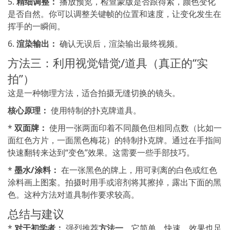
5.
精细调整：
播放预览，检查蒙版是否跟得紧，颜色变化
是否自然。你可以调整关键帧的位置和速度，让变化发生在
挥手的一瞬间。
6.
渲染输出：
确认无误后，渲染输出最终视频。
方法三：利用视觉错觉/道具（真正的“实
拍”）
这是一种物理方法，适合拍摄无缝切换的镜头。
核心原理：
使用特制的扑克牌道具。
*
双面牌：
使用一张两面印着不同颜色但相同点数（比如一
面红色方片，一面黑色梅花）的特制扑克牌。通过在手指间
快速翻转来达到“变色”效果。这需要一些手部技巧。
*
墨水/涂料：
在一张黑色的牌上，用可剥离的白色或红色
涂料画上图案。拍摄时用手或溶剂将其擦掉，露出下面的黑
色。这种方法对道具制作要求较高。
总结与建议
*
对于初学者：
强烈推荐
方法一
。它简单、快速，效果也足