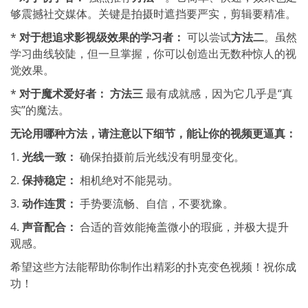
够震撼社交媒体。关键是拍摄时遮挡要严实，剪辑要精准。
*
对于想追求影视级效果的学习者：
可以尝试
方法二
。虽然
学习曲线较陡，但一旦掌握，你可以创造出无数种惊人的视
觉效果。
*
对于魔术爱好者：
方法三
最有成就感，因为它几乎是“真
实”的魔法。
无论用哪种方法，请注意以下细节，能让你的视频更逼真：
1.
光线一致：
确保拍摄前后光线没有明显变化。
2.
保持稳定：
相机绝对不能晃动。
3.
动作连贯：
手势要流畅、自信，不要犹豫。
4.
声音配合：
合适的音效能掩盖微小的瑕疵，并极大提升
观感。
希望这些方法能帮助你制作出精彩的扑克变色视频！祝你成
功！