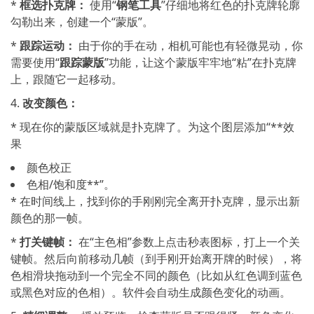
*
框选扑克牌：
使用“
钢笔工具
”仔细地将红色的扑克牌轮廓
勾勒出来，创建一个“蒙版”。
*
跟踪运动：
由于你的手在动，相机可能也有轻微晃动，你
需要使用“
跟踪蒙版
”功能，让这个蒙版牢牢地“粘”在扑克牌
上，跟随它一起移动。
4.
改变颜色：
* 现在你的蒙版区域就是扑克牌了。为这个图层添加“**效
果
颜色校正
色相/饱和度**”。
* 在时间线上，找到你的手刚刚完全离开扑克牌，显示出新
颜色的那一帧。
*
打关键帧：
在“主色相”参数上点击秒表图标，打上一个关
键帧。然后向前移动几帧（到手刚开始离开牌的时候），将
色相滑块拖动到一个完全不同的颜色（比如从红色调到蓝色
或黑色对应的色相）。软件会自动生成颜色变化的动画。