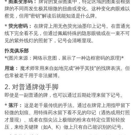
*
图案变形码：
牌背的复杂图案中，特定区域的图案会根据
牌的不同而发生极其细微的扭曲或变化。这种变化肉眼难以
察觉，但用“密钥”解读后就能知道是什么牌。
*
荧光密码：
在牌背上用无色荧光油墨印上记号。在普通光
线下完全看不见，但通过佩戴特殊的隐形眼镜或在一束不可
见的紫外线灯的照射下，记号会清晰显现。
扑克俱乐部
*(图片来源：网络示意图，展示了一种边框密码的原理)*
用途：
魔术师常用来自如地完成“神乎其技”的找牌表演。但
也常被老千用于非法赌博。
2. 对普通牌做手脚
即使是一副普通的牌，也可以通过后期处理来留下记号。
*
落汗：
这是老千最传统的手法。通过在牌背上用指甲留下
轻微的划痕、用特殊药水留下看不见的印记（遇热或用灯照
才显现）、或者在指尖沾上极细的粉末在特定位置轻轻按
压，来给关键牌（如A、K）做上只有自己能识别的记号。