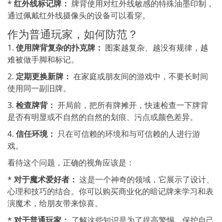
*
红外线标记牌：
牌背使用对红外线敏感的特殊油墨印制，
通过佩戴红外线摄像头的设备可以看穿。
作为普通玩家，如何防范？
1.
使用牌背复杂的扑克牌：
图案越复杂、越没有规律，越
难被做手脚和标记。
2.
定期更换新牌：
在家庭或朋友间的游戏中，不要长时间
使用同一副旧牌。
3.
检查牌背：
开局前，把所有牌摊开，快速检查一下牌背
是否有明显或不自然的自然的划痕、污点或颜色差异。
4.
信任环境：
只在可信赖的环境和与可信赖的人进行游
戏。
看待这个问题，正确的视角应该是：
*
对于魔术爱好者：
这是一个神奇的领域，它展示了设计、
心理和技巧的结合。你可以购买商业化的暗记牌来学习和表
演魔术，给朋友带来惊喜。
*
对于普通玩家：
了解这些知识是为了提高警惕，保护自己