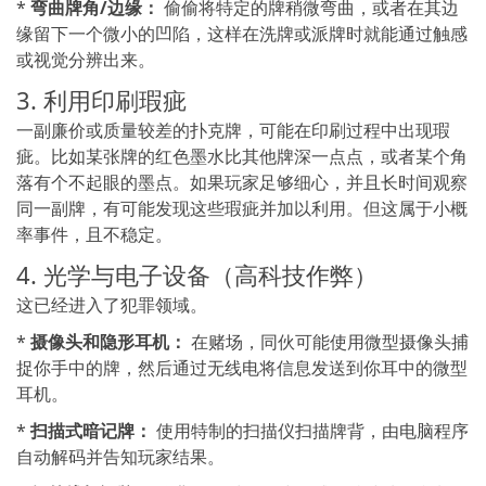
*
弯曲牌角/边缘：
偷偷将特定的牌稍微弯曲，或者在其边
缘留下一个微小的凹陷，这样在洗牌或派牌时就能通过触感
或视觉分辨出来。
3. 利用印刷瑕疵
一副廉价或质量较差的扑克牌，可能在印刷过程中出现瑕
疵。比如某张牌的红色墨水比其他牌深一点点，或者某个角
落有个不起眼的墨点。如果玩家足够细心，并且长时间观察
同一副牌，有可能发现这些瑕疵并加以利用。但这属于小概
率事件，且不稳定。
4. 光学与电子设备（高科技作弊）
这已经进入了犯罪领域。
*
摄像头和隐形耳机：
在赌场，同伙可能使用微型摄像头捕
捉你手中的牌，然后通过无线电将信息发送到你耳中的微型
耳机。
*
扫描式暗记牌：
使用特制的扫描仪扫描牌背，由电脑程序
自动解码并告知玩家结果。