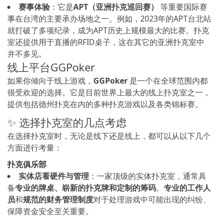
赛事体验
：它是
APT（亚洲扑克巡回赛）
等重要国际赛
事在台湾的主要承办场地之一。例如，2023年的APT台北站
就打破了多项纪录，成为APT历史上规模最大的比赛。扑克
室还提供用于直播的RFID桌子，这在其它的亚洲扑克室中
并不多见。
线上平台GGPoker
如果你倾向于线上游戏，
GGPoker
是一个在全球范围内都
很受欢迎的选择。它是目前世界上最大的线上扑克室之一，
提供包括德州扑克在内的多种扑克游戏以及各类锦标赛。
✨ 选择扑克室的几点考虑
在选择扑克室时，无论是线下还是线上，都可以从以下几个
方面进行考量：
扑克俱乐部
实体店看硬件与管理
：一家顶级的实体扑克室，通常具
备
专业的牌桌、崭新的扑克牌和定制的筹码
。
专业的工作人
员
和
规范的财务管理制度
对于处理游戏中可能出现的纠纷、
保障资金安全至关重要。