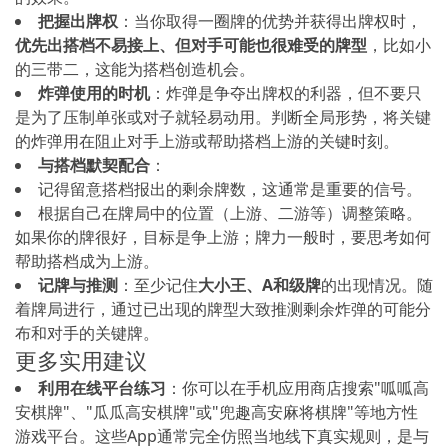
把握出牌权
：当你取得一圈牌的优势并获得出牌权时，
优先出搭档不易接上、但对手可能也很难受的牌型
，比如小
的三带二，这能为搭档创造机会。
炸弹使用的时机
：炸弹是争夺出牌权的利器，但不要只
是为了压制单张或对子就轻易动用。判断全局形势，将关键
的炸弹用在阻止对手上游或帮助搭档上游的关键时刻。
与搭档默契配合
：
记得留意搭档报出的剩余牌数，这通常是重要的信号。
根据自己在牌局中的位置（上游、二游等）调整策略。
如果你的牌很好，目标是争上游；牌力一般时，要思考如何
帮助搭档成为上游。
记牌与推测
：至少记住
大小王、A和级牌
的出现情况。随
着牌局进行，通过已出现的牌型大致推测剩余炸弹的可能分
布和对手的关键牌。
更多实用建议
利用在线平台练习
：你可以在手机应用商店搜索"呱呱高
安棋牌"、"瓜瓜高安棋牌"或"兜趣高安麻将棋牌"等地方性
游戏平台。这些App通常完全仿照当地线下真实规则，是与