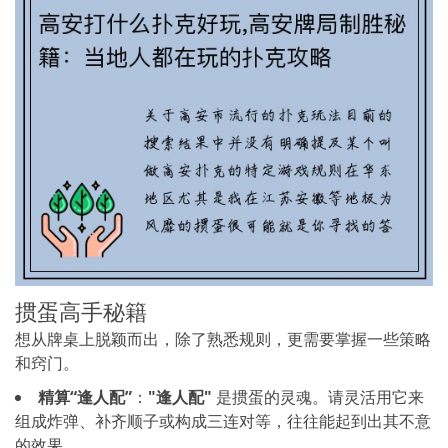
掼蛋高手秘籍
想从牌桌上脱颖而出，除了熟悉规则，更需要掌握一些策略
和窍门。
精算“逢人配”
：
"逢人配"
是掼蛋的灵魂。请灵活用它来
组成炸弹、补齐顺子或构成三连对等，往往能起到出其不意
的效果。