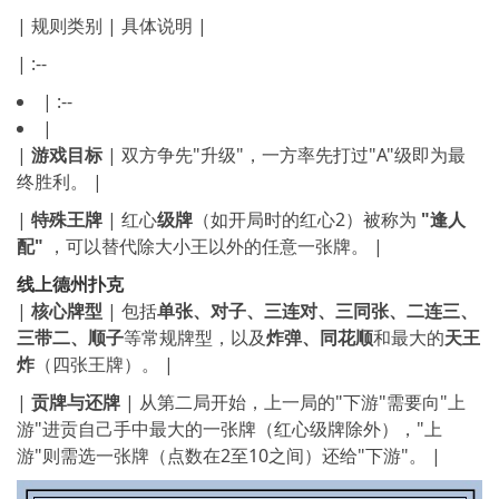
| 规则类别 | 具体说明 |
| :--
| :--
|
|
游戏目标
| 双方争先"升级"，一方率先打过"A"级即为最
终胜利。 |
|
特殊王牌
| 红心
级牌
（如开局时的红心2）被称为
"逢人
配"
，可以替代除大小王以外的任意一张牌。 |
线上德州扑克
|
核心牌型
| 包括
单张、对子、三连对、三同张、二连三、
三带二、顺子
等常规牌型，以及
炸弹、同花顺
和最大的
天王
炸
（四张王牌）。 |
|
贡牌与还牌
| 从第二局开始，上一局的"下游"需要向"上
游"进贡自己手中最大的一张牌（红心级牌除外），"上
游"则需选一张牌（点数在2至10之间）还给"下游"。 |