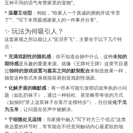
五种不同的语气夸赞家里的宠物”。
*
温馨互动型
：例如，“给家人一个真诚的拥抱并说‘辛苦
了’”、“写下本周最感谢家人的一件事并分享”。
✨ 玩法为何吸引人？
这套家规之所以能让人“笑泪齐飞”，主要在于以下几个特
点：
*
充满戏剧性的随机感
：你不知道会抽中什么，这种
未知的
期待感
是乐趣的重要来源。就像《王牌对王牌》这类节目通
过
独特的游戏设置与嘉宾之间的默契配合
来制造效果一样，
抽签这种形式本身就很容易创造戏剧性场面。
*
化解矛盾的幽默感
：将一些本可能引发唠叨或争执的小问
题（如乱扔袜子），通过一种轻松、甚至略带夸张的方式
（如抽到“穿上这双袜子在客厅走模特步”），往往能
化干戈
为玉帛
，让问题在笑声中被解决。
*
于细微处见温情
：当家规中融入“写下对方三个优点”这类
表达爱的环节时，常常能在不经意间触动内心最柔软的地