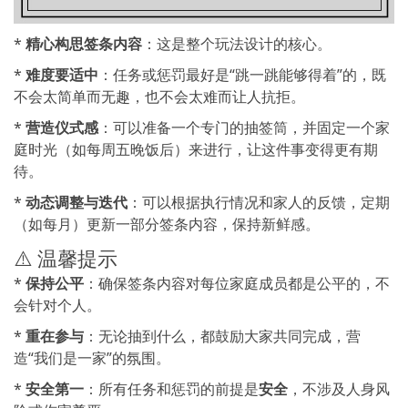
*
精心构思签条内容
：这是整个玩法设计的核心。
*
难度要适中
：任务或惩罚最好是“跳一跳能够得着”的，既
不会太简单而无趣，也不会太难而让人抗拒。
*
营造仪式感
：可以准备一个专门的抽签筒，并固定一个家
庭时光（如每周五晚饭后）来进行，让这件事变得更有期
待。
*
动态调整与迭代
：可以根据执行情况和家人的反馈，定期
（如每月）更新一部分签条内容，保持新鲜感。
⚠️ 温馨提示
*
保持公平
：确保签条内容对每位家庭成员都是公平的，不
会针对个人。
*
重在参与
：无论抽到什么，都鼓励大家共同完成，营
造“我们是一家”的氛围。
*
安全第一
：所有任务和惩罚的前提是
安全
，不涉及人身风