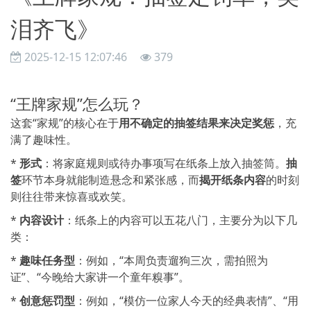
泪齐飞》
2025-12-15 12:07:46
379
“王牌家规”怎么玩？
这套“家规”的核心在于
用不确定的抽签结果来决定奖惩
，充
满了趣味性。
*
形式
：将家庭规则或待办事项写在纸条上放入抽签筒。
抽
签
环节本身就能制造悬念和紧张感，而
揭开纸条内容
的时刻
则往往带来惊喜或欢笑。
*
内容设计
：纸条上的内容可以五花八门，主要分为以下几
类：
*
趣味任务型
：例如，“本周负责遛狗三次，需拍照为
证”、“今晚给大家讲一个童年糗事”。
*
创意惩罚型
：例如，“模仿一位家人今天的经典表情”、“用