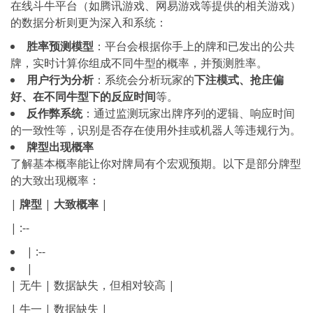
在线斗牛平台（如腾讯游戏、网易游戏等提供的相关游戏）
的数据分析则更为深入和系统：
胜率预测模型
：平台会根据你手上的牌和已发出的公共
牌，实时计算你组成不同牛型的概率，并预测胜率。
用户行为分析
：系统会分析玩家的
下注模式、抢庄偏
好、在不同牛型下的反应时间
等。
反作弊系统
：通过监测玩家出牌序列的逻辑、响应时间
的一致性等，识别是否存在使用外挂或机器人等违规行为。
牌型出现概率
了解基本概率能让你对牌局有个宏观预期。以下是部分牌型
的大致出现概率：
|
牌型
|
大致概率
|
| :--
| :--
|
| 无牛 | 数据缺失，但相对较高 |
| 牛一 | 数据缺失 |