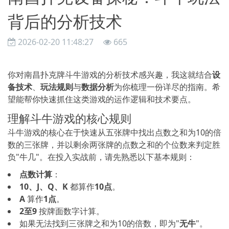
背后的分析技术
2026-02-20 11:48:27
665
你对南昌扑克牌斗牛游戏的分析技术感兴趣，我这就结合
设
备技术
、
玩法规则
与
数据分析
为你梳理一份详尽的指南。希
望能帮你快速抓住这类游戏的运作逻辑和技术要点。
理解斗牛游戏的核心规则
斗牛游戏的核心在于快速从五张牌中找出点数之和为10的倍
数的三张牌，并以剩余两张牌的点数之和的个位数来判定胜
负"牛几"。在投入实战前，请先熟悉以下基本规则：
点数计算
：
10、J、Q、K
都算作
10点
。
A
算作
1点
。
2至9
按牌面数字计算。
如果无法找到三张牌之和为10的倍数，即为"
无牛
"。