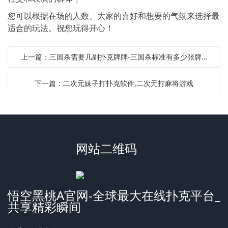
您可以根据在场的人数、大家的喜好和想要的气氛来选择最
适合的玩法。祝您玩得开心！
上一篇：三国杀需要几副扑克牌牌-三国杀标准有多少张牌,分别是什么
下一篇：二次元妹子打扑克软件,二次元打麻将游戏
网站二维码
悟空黑桃A官网-全球最大在线扑克平台_
共享精彩瞬间