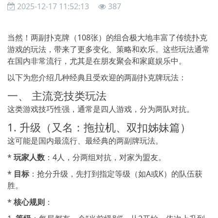
2025-12-17 11:52:13
387
当然！两副扑克牌（108张）的组合极大地丰富了传统扑克
游戏的玩法，带来了更多变化、策略和欢乐。这些玩法通常
在国内非常流行，尤其是在朋友聚会和家庭娱乐中。
以下为您介绍几种经典且受欢迎的两副扑克牌玩法：
一、 主流竞技类玩法
这类游戏技巧性强，通常是四人游戏，分为两队对抗。
1. 升级（又名：拖拉机、双扣姊妹篇）
这可能是国内最流行、最经典的两副牌玩法。
*
玩家人数
：4人，分两组对抗，对家为盟友。
*
目标
：抢分升级，先打到指定等级（如A或K）的队伍获
胜。
*
核心规则
：