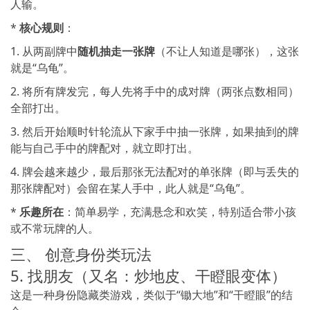
人输。
*
核心规则
：
1. 从两副牌中
随机抽走一张牌
（不让人知道是哪张），这张
就是“乌龟”。
2. 将所有牌发完，每人先将手中的成对牌（两张点数相同）
全部打出。
3. 然后开始顺时针轮流从下家手中抽一张牌，如果抽到的牌
能与自己手中的牌配对，就立即打出。
4. 牌会越来越少，最后那张无法配对的单张牌（即与丢失的
那张牌配对）会留在某人手中，此人就是“乌龟”。
*
乐趣所在
：简单易学，充满悬念和欢笑，特别适合带小孩
或不常玩牌的人。
三、 创意身份类玩法
5. 找朋友（又名：炒地皮、干瞪眼变体）
这是一种身份隐藏类游戏，类似于“锄大地”和“干瞪眼”的结