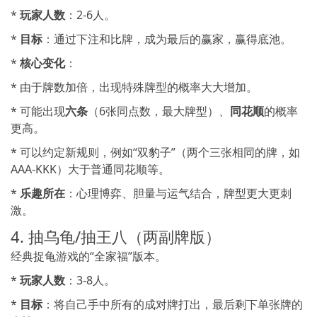
*
玩家人数
：2-6人。
*
目标
：通过下注和比牌，成为最后的赢家，赢得底池。
*
核心变化
：
* 由于牌数加倍，出现特殊牌型的概率大大增加。
* 可能出现
六条
（6张同点数，最大牌型）、
同花顺
的概率
更高。
* 可以约定新规则，例如“双豹子”（两个三张相同的牌，如
AAA-KKK）大于普通同花顺等。
*
乐趣所在
：心理博弈、胆量与运气结合，牌型更大更刺
激。
4. 抽乌龟/抽王八（两副牌版）
经典捉龟游戏的“全家福”版本。
*
玩家人数
：3-8人。
*
目标
：将自己手中所有的成对牌打出，最后剩下单张牌的