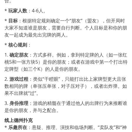
合。
*
玩家人数
：4-6人。
*
目标
：根据特定规则确定一个“朋友”（盟友），但开局时
大家不知道谁是朋友，需要自行判断。个人目标是和你的朋
友一起成为最先出完牌的两人。
*
核心规则
：
1.
确定朋友
：方式多样。例如，拿到特定牌的人（如一张红
桃5和一张方块5）是你的朋友；或者在游戏中第一个打出特
定牌型（如三个K）的人是你的朋友。
2.
游戏过程
：类似“干瞪眼”，只能打出比上家牌型更大且张
数相同的牌（单张压单张，对子压对子），或者出炸弹。如
果不出牌就“过”。
3.
身份推理
：游戏的精髓在于通过他人的出牌行为来推断谁
是你的朋友，并与之配合。
线上德州扑克
*
乐趣所在
：悬疑、推理、演技和临场判断。“卖队友”和“神