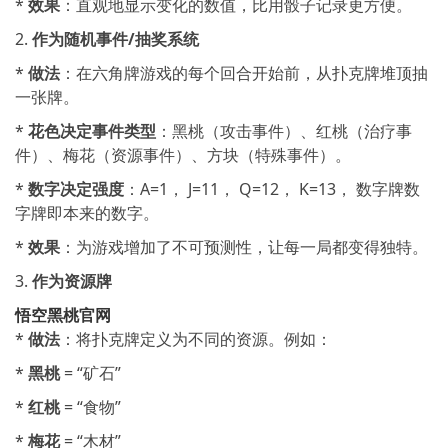
*
效果
：直观地显示变化的数值，比用骰子记录更方便。
2.
作为随机事件/抽奖系统
*
做法
：在六角牌游戏的每个回合开始前，从扑克牌堆顶抽
一张牌。
*
花色决定事件类型
：黑桃（攻击事件）、红桃（治疗事
件）、梅花（资源事件）、方块（特殊事件）。
*
数字决定强度
：A=1， J=11， Q=12， K=13， 数字牌数
字牌即本来的数字。
*
效果
：为游戏增加了不可预测性，让每一局都变得独特。
3.
作为资源牌
悟空黑桃官网
*
做法
：将扑克牌定义为不同的资源。例如：
*
黑桃
= “矿石”
*
红桃
= “食物”
*
梅花
= “木材”