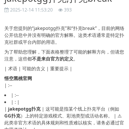
2025-12-14 11:53:20
393
关于您提到的“jakepotgg扑克”和“扑克break”，目前的网络
公开信息中并没有明确的官方解释。这类术语通常是特定扑
克社群或平台内部的用语。
为了帮助您理解，下面表格整理了可能的解释方向，但请您
注意，这些都
不是来自官方的定义
。
| 术语 | 可能的含义 | 重要提示 |
悟空黑桃官网
| :--
| :--
| : |
|
jakepotgg扑克
| 这可能是指某个线上扑克平台（例如
GG扑克
）上的特定游戏模式、彩池类型或活动名称。 | ⚠️
此类非官方术语的具体规则和性质难以核实，请务必通过官