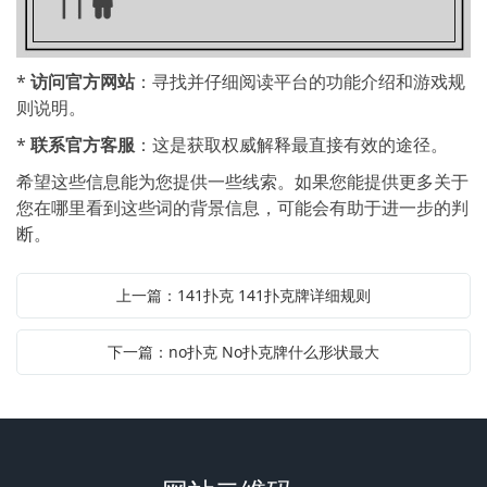
*
访问官方网站
：寻找并仔细阅读平台的功能介绍和游戏规
则说明。
*
联系官方客服
：这是获取权威解释最直接有效的途径。
希望这些信息能为您提供一些线索。如果您能提供更多关于
您在哪里看到这些词的背景信息，可能会有助于进一步的判
断。
上一篇：141扑克 141扑克牌详细规则
下一篇：no扑克 No扑克牌什么形状最大