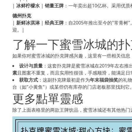
|
冰鲜柠檬水
|
销量王牌
：一年卖出超10亿杯。采用优质
德州扑克
|
新鲜冰淇淋
|
经典王牌
：自2005年推出至今的"常青树
迎。|
了解一下蜜雪冰城的扑
如果你对蜜雪冰城的扑克牌感兴趣，这里有一些相关信息
设计与质量
：这套扑克牌是蜜雪冰城在2019年左右
素
且图案不重复，而且实用性很强，手感顺滑，能满足日
获取方式
：这副扑克牌最初是作为
年末福袋抽奖
的礼
台（如"小黄鱼"）或某些仍有库存的门店老板那里找到它
更多點單靈感
除了上面表格里的两款王牌饮品，蜜雪冰城还有其他热门选