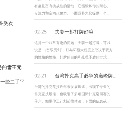
有趣且富有挑战性的活动，它能锻炼你的耐心、
专注力和空间想象力。下面我将为您提供一个从
基础到进阶的详细教程。 第一部分：准备工作与
备受欢
基础技巧 1. 选择合适的扑克...
02-25
夫妻一起打牌好嘛
这是一个非常有趣的问题！夫妻一起打牌，可以
说是一把“双刃剑”，好与坏很大程度上取决于双方
的性格的性格、打牌的目的和处理矛盾的方式。
简单来说：处理得好，是感情的感情的润滑剂；
特的
雪王元
处理不好，就是矛盾的导火索...
02-21
台湾扑克高手必争的巅峰牌巅峰牌局
在一些二手平
台湾的扑克竞技近年来发展迅速，出现了专业的
扑克竞技场馆，也吸引了多项国际扑克巡回赛的
落户。如果你正计划前往体验，下面的信息或许
能帮到你。 这里有一个简要的汇总表： | 类别 |
名称 | 主要特点 |...