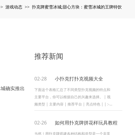
游戏动态
扑克牌蜜雪冰城;甜心方块：蜜雪冰城的王牌特饮
>>
>>
推荐新闻
02-28
小扑克打扑克视频大全
冰城确实推出
下面这个表格汇总了不同类型扑克视频的特点和
主要平台，你可以根据自己的兴趣来选择。 | 视
频类型 | 主要内容 | 推荐平台 | 亮点特色 | | :--
| :-- | : | : | | 扑克魔术教...
02-26
如何用扑克牌拼花样玩具教程
当然！用扑克牌搭建各种结构和造型是一个非常